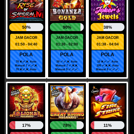
50%
90%
38%
JAM GACOR
JAM GACOR
JAM GACOR
01:50 - 04:40
01:30 - 02:00
01:38 - 04:04
POLA
POLA
POLA
70 ❌¸✅¸❌¸ Auto
50 ✅¸✅¸❌¸ Auto
10 ❌¸✅¸✅¸ Auto
Manual 7 ✅¸✅¸❌¸
Manual 7 ✅¸❌¸❌¸
100 ✅¸❌¸❌¸ Auto
70 ❌¸✅¸❌¸ Auto
Manual 9 ✅¸✅¸✅¸
Manual 9 ✅¸✅¸✅¸
17%
78%
11%