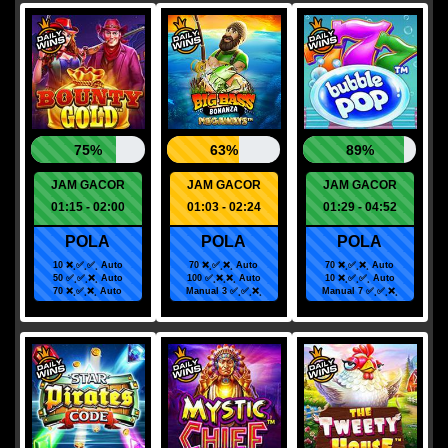
75%
63%
89%
JAM GACOR
JAM GACOR
JAM GACOR
01:15 - 02:00
01:03 - 02:24
01:29 - 04:52
POLA
POLA
POLA
10 ❌¸✅¸✅¸ Auto
70 ❌¸✅¸❌¸ Auto
70 ❌¸✅¸❌¸ Auto
50 ✅¸✅¸❌¸ Auto
100 ✅¸❌¸❌¸ Auto
10 ❌¸✅¸✅¸ Auto
70 ❌¸✅¸❌¸ Auto
Manual 3 ✅¸✅¸❌¸
Manual 7 ✅¸✅¸❌¸