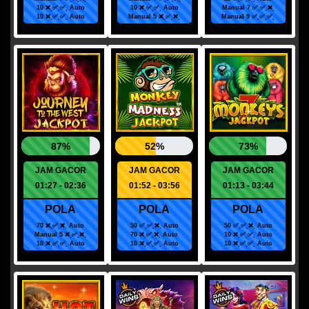
10 ❌¸✅¸✅¸ Auto
10 ❌¸✅¸✅¸ Auto
Manual 7 ✅¸✅¸❌¸
10 ❌¸✅¸✅¸ Auto
Manual 5 ❌¸✅¸❌¸
Manual 9 ✅¸✅¸✅¸
87%
52%
73%
JAM GACOR
JAM GACOR
JAM GACOR
01:27 - 02:36
01:52 - 03:56
01:13 - 03:44
POLA
POLA
POLA
70 ❌¸✅¸❌¸ Auto
50 ✅¸✅¸❌¸ Auto
50 ✅¸✅¸❌¸ Auto
Manual 5 ❌¸✅¸❌¸
70 ❌¸✅¸❌¸ Auto
10 ❌¸✅¸✅¸ Auto
10 ❌¸✅¸✅¸ Auto
10 ❌¸✅¸✅¸ Auto
10 ❌¸✅¸✅¸ Auto