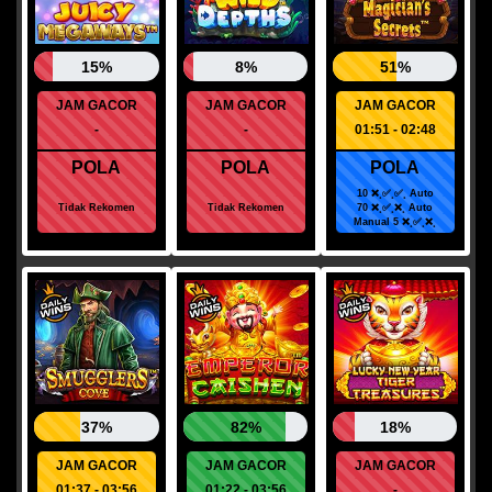
15%
8%
51%
JAM GACOR
JAM GACOR
JAM GACOR
-
-
01:51 - 02:48
POLA
POLA
POLA
10 ❌¸✅¸✅¸ Auto
Tidak Rekomen
Tidak Rekomen
70 ❌¸✅¸❌¸ Auto
Manual 5 ❌¸✅¸❌¸
37%
82%
18%
JAM GACOR
JAM GACOR
JAM GACOR
01:37 - 03:56
01:22 - 03:56
-