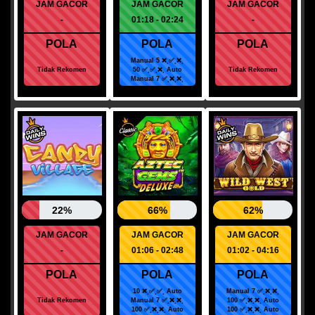
JAM GACOR
JAM GACOR
JAM GACOR
-
01:18 - 02:24
-
POLA
POLA
POLA
Manual 5 ❌¸✅¸❌¸
Tidak Rekomen
50 ✅¸✅¸❌¸ Auto
Tidak Rekomen
Manual 7 ✅¸❌¸❌¸
22%
66%
62%
JAM GACOR
JAM GACOR
JAM GACOR
-
01:06 - 02:48
01:02 - 04:16
POLA
POLA
POLA
10 ❌¸✅¸✅¸ Auto
Manual 7 ✅¸❌¸❌¸
Tidak Rekomen
Manual 7 ✅¸❌¸❌¸
100 ✅¸❌¸❌¸ Auto
100 ✅¸❌¸❌¸ Auto
100 ✅¸❌¸❌¸ Auto