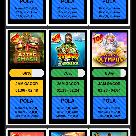
POLA
POLA
POLA
Manual 7 ✅¸❌¸❌¸
20 ✅¸❌¸✅¸ Auto
10 ❌¸✅¸✅¸ Auto
70 ❌¸✅¸❌¸ Auto
10 ❌¸✅¸✅¸ Auto
10 ❌¸✅¸✅¸ Auto
10 ❌¸✅¸✅¸ Auto
10 ❌¸✅¸✅¸ Auto
20 ✅¸❌¸✅¸ Auto
66%
78%
83%
JAM GACOR
JAM GACOR
JAM GACOR
01:06 - 02:48
01:18 - 02:24
01:23 - 04:04
POLA
POLA
POLA
Manual 5 ❌¸✅¸❌¸
50 ✅¸✅¸❌¸ Auto
Manual 7 ✅¸❌¸❌¸
Manual 7 ✅¸❌¸❌¸
50 ✅¸✅¸❌¸ Auto
Manual 7 ✅¸✅¸❌¸
100 ✅¸❌¸❌¸ Auto
Manual 7 ✅¸❌¸❌¸
100 ✅¸❌¸❌¸ Auto