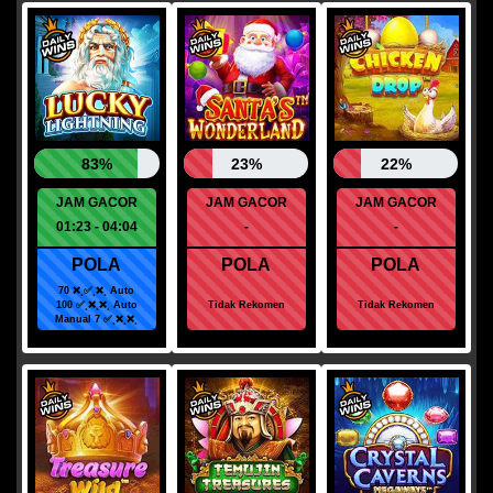
83%
23%
22%
JAM GACOR
JAM GACOR
JAM GACOR
01:23 - 04:04
-
-
POLA
POLA
POLA
70 ❌¸✅¸❌¸ Auto
100 ✅¸❌¸❌¸ Auto
Tidak Rekomen
Tidak Rekomen
Manual 7 ✅¸❌¸❌¸