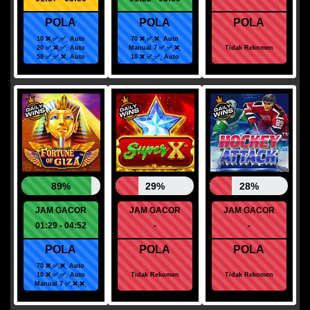
POLA
POLA
POLA
10 ❌¸✅¸✅¸ Auto
70 ❌¸✅¸❌¸ Auto
20 ✅¸❌¸✅¸ Auto
Manual 7 ✅¸✅¸❌¸
Tidak Rekomen
50 ✅¸✅¸❌¸ Auto
10 ❌¸✅¸✅¸ Auto
89%
29%
28%
JAM GACOR
JAM GACOR
JAM GACOR
01:29 - 04:52
-
-
POLA
POLA
POLA
70 ❌¸✅¸❌¸ Auto
10 ❌¸✅¸✅¸ Auto
Tidak Rekomen
Tidak Rekomen
Manual 7 ✅¸❌¸❌¸