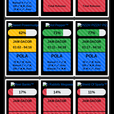
Manual 9 ✅¸✅¸✅¸
100 ✅¸❌¸❌¸ Auto
Tidak Rekomen
Tidak Rekomen
10 ❌¸✅¸✅¸ Auto
62%
71%
77%
JAM GACOR
JAM GACOR
JAM GACOR
01:02 - 04:16
01:11 - 04:28
01:17 - 04:16
POLA
POLA
POLA
70 ❌¸✅¸❌¸ Auto
Manual 7 ✅¸✅¸❌¸
50 ✅¸✅¸❌¸ Auto
Manual 7 ✅¸✅¸❌¸
10 ❌¸✅¸✅¸ Auto
100 ✅¸❌¸❌¸ Auto
100 ✅¸❌¸❌¸ Auto
Manual 7 ✅¸❌¸❌¸
10 ❌¸✅¸✅¸ Auto
17%
14%
11%
JAM GACOR
JAM GACOR
JAM GACOR
-
-
-